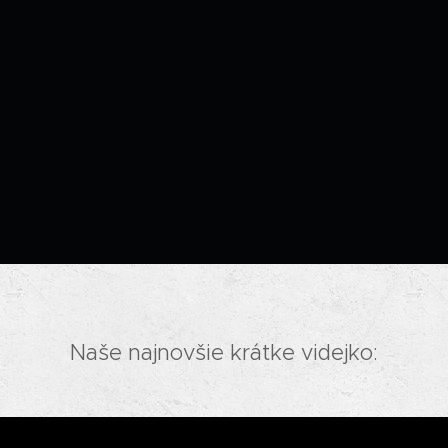
Naše najnovšie krátke videjko: