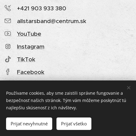
+421 903 933 380
allstarsband@centrum.sk
YouTube
Instagram
TikTok
Facebook
Používame cookies, aby sme zaistili správne fungovanie a
bezpečnosť našich stránok. Tým vám môžeme poskytnúť tú
najlepšiu skúsenosť z ich návštevy.
© 2025 All-Stars Band
Prijať nevyhnutné
Prijať všetko
Vytvorené službou
Webnode
Cookies